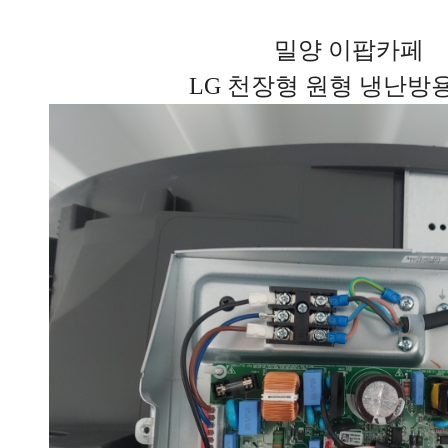
밀양 이팝카페
LG 천장형 원형 냉난방